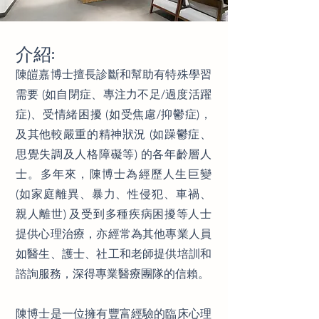
介紹:
陳皚嘉博士擅長診斷和幫助有特殊學習
需要 (如自閉症、專注力不足/過度活躍
症)、受情緒困擾 (如受焦慮/抑鬱症)，
及其他較嚴重的精神狀況 (如躁鬱症、
思覺失調及人格障礙等) 的各年齡層人
士。多年來，陳博士為經歷人生巨變
(如家庭離異、暴力、性侵犯、車禍、
親人離世) 及受到多種疾病困擾等人士
提供心理治療，亦經常為其他專業人員
如醫生、護士、社工和老師提供培訓和
諮詢服務，深得專業醫療團隊的信賴。
陳博士是一位擁有豐富經驗的臨床心理