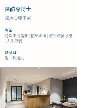
陳皚嘉博士
臨床心理學家
專業:
特殊學習需要 | 情緒困擾 | 嚴重精神狀況
| 人生巨變
應診日:
週一到週六